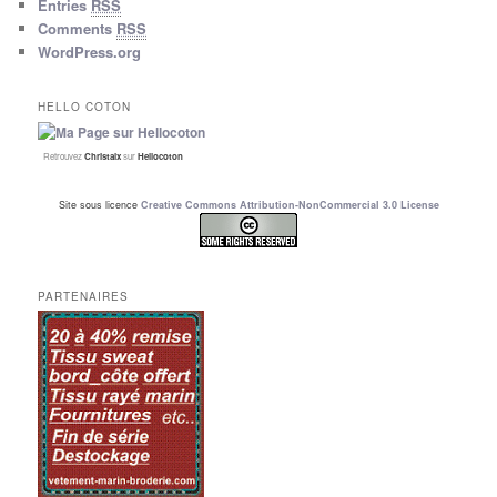
Entries
RSS
Comments
RSS
WordPress.org
HELLO COTON
Retrouvez
Christalx
sur
Hellocoton
Site sous licence
Creative Commons Attribution-NonCommercial 3.0 License
PARTENAIRES