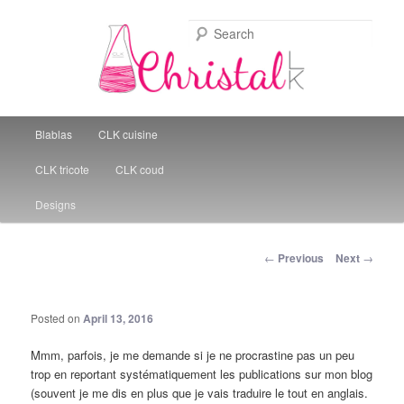
Sear
Christal Little Kitchen
Main menu
Blablas
CLK cuisine
Skip to primary content
CLK tricote
CLK coud
Designs
Post navigation
←
Previous
Next
→
Posted on
April 13, 2016
Mmm, parfois, je me demande si je ne procrastine pas un peu
trop en reportant systématiquement les publications sur mon blog
(souvent je me dis en plus que je vais traduire le tout en anglais.