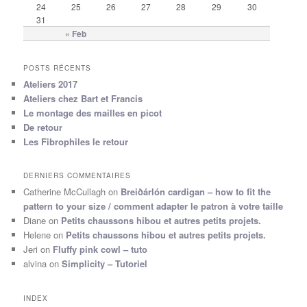
24
25
26
27
28
29
30
31
« Feb
POSTS RÉCENTS
Ateliers 2017
Ateliers chez Bart et Francis
Le montage des mailles en picot
De retour
Les Fibrophiles le retour
DERNIERS COMMENTAIRES
Catherine McCullagh
on
Breiðárlón cardigan – how to fit the
pattern to your size / comment adapter le patron à votre taille
Diane
on
Petits chaussons hibou et autres petits projets.
Helene
on
Petits chaussons hibou et autres petits projets.
Jeri
on
Fluffy pink cowl – tuto
alvina
on
Simplicity – Tutoriel
INDEX