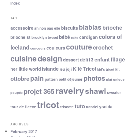
Index
TAG
blablas
brioche
biscuits
accessoire
ah non pas elle
colors of
bébé
cardigan
brioche st
brooklyn tweed
cake
couture
Iceland
crochet
couleurs
concours
cuisine
design
filage
enfant
dessert
défi13
islande
K'fé Tricot
her little world
joji
jeu
kit
kid's tricot
photos
pain
ottobre
pattern
petit déjeuner
plat unique
ravelry
shawl
projet 365
sweater
poupée
tricot
tuto
ysolda
tour de fleece
triscote
tutoriel
ARCHIVES
February 2017