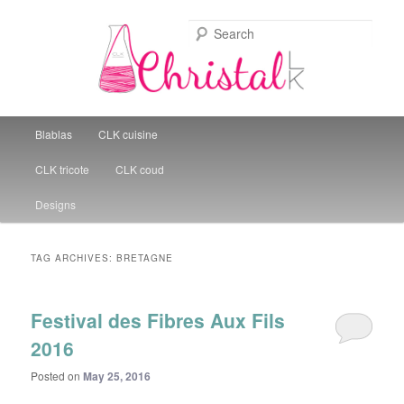
Sear
Christal Little Kitchen
Main menu
Blablas
CLK cuisine
Skip to primary content
Skip to secondary content
CLK tricote
CLK coud
Designs
TAG ARCHIVES:
BRETAGNE
Festival des Fibres Aux Fils
2016
Posted on
May 25, 2016