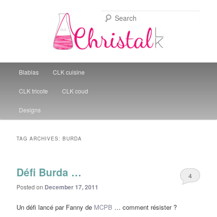
Sear
Christal Little Kitchen
Main menu
Blablas
CLK cuisine
Skip to primary content
Skip to secondary content
CLK tricote
CLK coud
Designs
TAG ARCHIVES:
BURDA
Défi Burda …
4
Posted on
December 17, 2011
Un défi lancé par Fanny de
MCPB
… comment résister ?