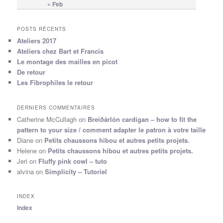
« Feb
POSTS RÉCENTS
Ateliers 2017
Ateliers chez Bart et Francis
Le montage des mailles en picot
De retour
Les Fibrophiles le retour
DERNIERS COMMENTAIRES
Catherine McCullagh
on
Breiðárlón cardigan – how to fit the
pattern to your size / comment adapter le patron à votre taille
Diane
on
Petits chaussons hibou et autres petits projets.
Helene
on
Petits chaussons hibou et autres petits projets.
Jeri
on
Fluffy pink cowl – tuto
alvina
on
Simplicity – Tutoriel
INDEX
Index