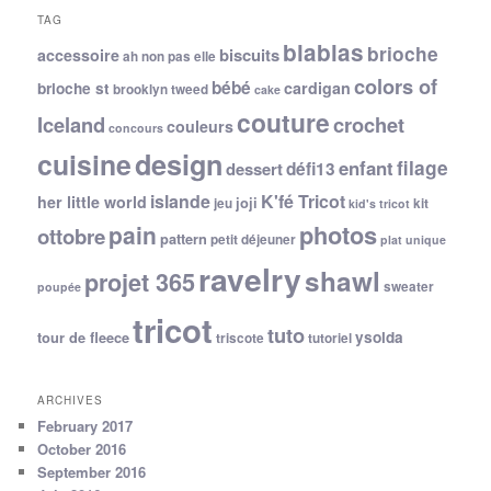
TAG
blablas
brioche
biscuits
accessoire
ah non pas elle
colors of
bébé
cardigan
brioche st
brooklyn tweed
cake
couture
Iceland
crochet
couleurs
concours
cuisine
design
filage
enfant
dessert
défi13
islande
K'fé Tricot
her little world
joji
jeu
kit
kid's tricot
photos
pain
ottobre
pattern
petit déjeuner
plat unique
ravelry
shawl
projet 365
sweater
poupée
tricot
tuto
ysolda
tour de fleece
triscote
tutoriel
ARCHIVES
February 2017
October 2016
September 2016