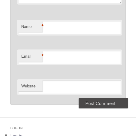
*
Name
*
Email
Website
LOG IN
Log in