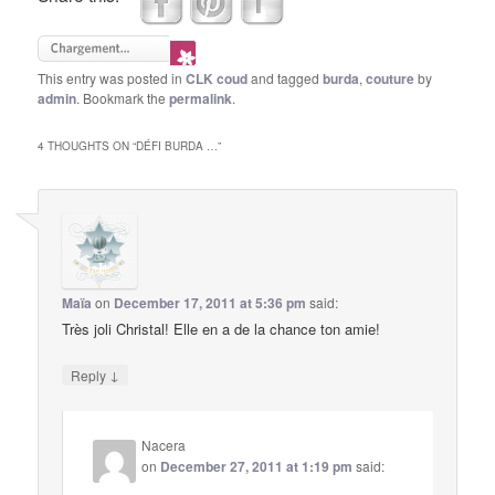
This entry was posted in
CLK coud
and tagged
burda
,
couture
by
admin
. Bookmark the
permalink
.
4 THOUGHTS ON “
DÉFI BURDA …
”
Maïa
on
December 17, 2011 at 5:36 pm
said:
Très joli Christal! Elle en a de la chance ton amie!
↓
Reply
Nacera
on
December 27, 2011 at 1:19 pm
said: