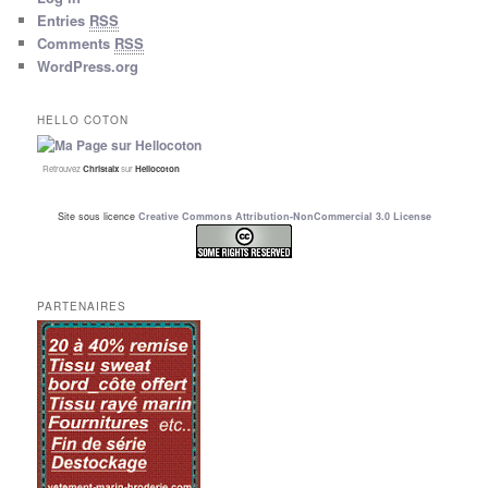
Entries
RSS
Comments
RSS
WordPress.org
HELLO COTON
Retrouvez
Christalx
sur
Hellocoton
Site sous licence
Creative Commons Attribution-NonCommercial 3.0 License
PARTENAIRES