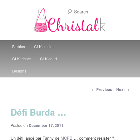
Sear
Christal Little Kitchen
Main menu
Blablas
CLK cuisine
Skip to primary content
CLK tricote
CLK coud
Designs
Post navigation
←
Previous
Next
→
Défi Burda …
Posted on
December 17, 2011
Un défi lancé par Fanny de
MCPB
… comment résister ?