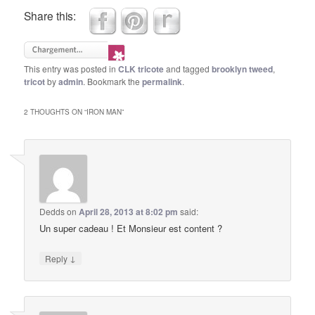
Share this:
This entry was posted in
CLK tricote
and tagged
brooklyn tweed
,
tricot
by
admin
. Bookmark the
permalink
.
2 THOUGHTS ON “
IRON MAN
”
Dedds
on
April 28, 2013 at 8:02 pm
said:
Un super cadeau ! Et Monsieur est content ?
↓
Reply