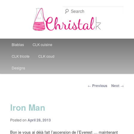
Sear
Christal Little Kitchen
Main menu
Blablas
CLK cuisine
Skip to primary content
CLK tricote
CLK coud
Designs
Post navigation
←
Previous
Next
→
Iron Man
Posted on
April 28, 2013
Bon je vous ai déjà fait l’ascension de l’Everest … maintenant