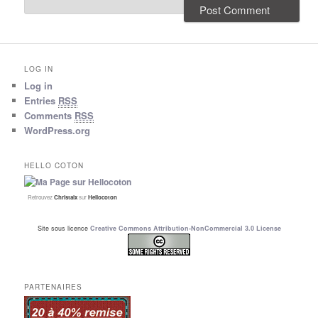
LOG IN
Log in
Entries
RSS
Comments
RSS
WordPress.org
HELLO COTON
Retrouvez
Christalx
sur
Hellocoton
Site sous licence
Creative Commons Attribution-NonCommercial 3.0 License
PARTENAIRES