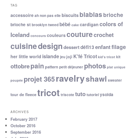
TAG
blablas
brioche
biscuits
accessoire
ah non pas elle
colors of
bébé
cardigan
brioche st
brooklyn tweed
cake
couture
Iceland
crochet
couleurs
concours
cuisine
design
filage
enfant
dessert
défi13
islande
K'fé Tricot
her little world
joji
jeu
kit
kid's tricot
photos
pain
ottobre
pattern
petit déjeuner
plat unique
ravelry
shawl
projet 365
sweater
poupée
tricot
tuto
ysolda
tour de fleece
triscote
tutoriel
ARCHIVES
February 2017
October 2016
September 2016