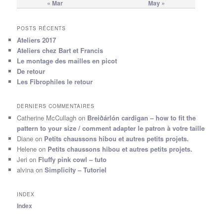
« Mar
May »
POSTS RÉCENTS
Ateliers 2017
Ateliers chez Bart et Francis
Le montage des mailles en picot
De retour
Les Fibrophiles le retour
DERNIERS COMMENTAIRES
Catherine McCullagh
on
Breiðárlón cardigan – how to fit the
pattern to your size / comment adapter le patron à votre taille
Diane
on
Petits chaussons hibou et autres petits projets.
Helene
on
Petits chaussons hibou et autres petits projets.
Jeri
on
Fluffy pink cowl – tuto
alvina
on
Simplicity – Tutoriel
INDEX
Index