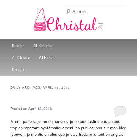
Sear
Christal Little Kitchen
Main menu
Blablas
CLK cuisine
Skip to primary content
Skip to secondary content
CLK tricote
CLK coud
Designs
DAILY ARCHIVES:
APRIL 13, 2016
Posted on
April 13, 2016
Mmm, parfois, je me demande si je ne procrastine pas un peu
trop en reportant systématiquement les publications sur mon blog
(souvent je me dis en plus que je vais traduire le tout en anglais.