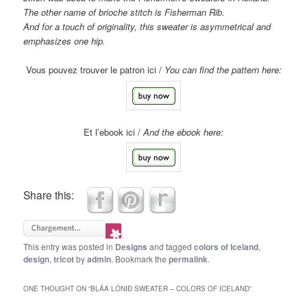
The
other name of brioche stitch
is
Fisherman Rib.
And for a
touch of originality
, this sweater
is asymmetrical
and
emphasizes
one
hip
.
Vous pouvez trouver le patron ici /
You can find the pattern here:
Et l’ebook ici /
And the ebook here:
Share this:
This entry was posted in
Designs
and tagged
colors of Iceland
,
design
,
tricot
by
admin
. Bookmark the
permalink
.
ONE THOUGHT ON “
BLÁA LÓNIÐ SWEATER – COLORS OF ICELAND
”