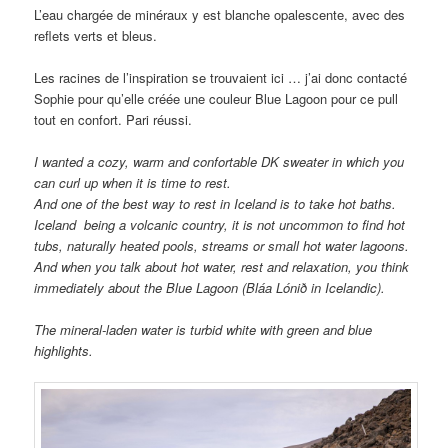
L’eau chargée de minéraux y est blanche opalescente, avec des
reflets verts et bleus.
Les racines de l’inspiration se trouvaient ici … j’ai donc contacté
Sophie pour qu’elle créée une couleur Blue Lagoon pour ce pull
tout en confort. Pari réussi.
I wanted a
cozy
, warm and confortable DK
sweater
in which you
can
curl up
when it is time to rest.
And one of the best way to rest
in Iceland
is to
take hot baths
.
Iceland being a
volcanic
country,
it is not
uncommon to find
hot
t
ubs,
naturally heated pools
, streams
or small
hot water
lagoons.
And
when you talk about hot water
, rest and
relaxation, you think
immediately
about the
Blue
Lagoon (
Bláa
Lónið
in Icelandic)
.
The
mineral-laden water
is
turbid white
with green
and
blue
highlights
.