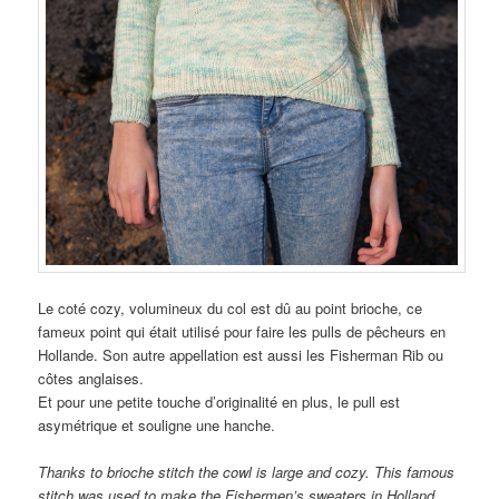
Le coté cozy, volumineux du col est dû au point brioche, ce
fameux point qui était utilisé pour faire les pulls de pêcheurs en
Hollande. Son autre appellation est aussi les Fisherman Rib ou
côtes anglaises.
Et pour une petite touche d’originalité en plus, le pull est
asymétrique et souligne une hanche.
Thanks to brioche stitch the
cowl
is
large
and
cozy
. This famous
stitch
was
used to make
the Fishermen’s sweaters
in Holland.