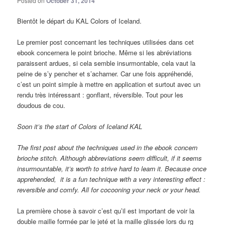
Posted on
October 31, 2014
Bientôt le départ du KAL Colors of Iceland.
Le premier post concernant les techniques utilisées dans cet
ebook concernera le point brioche. Même si les abréviations
paraissent ardues, si cela semble insurmontable, cela vaut la
peine de s’y pencher et s’acharner. Car une fois appréhendé,
c’est un point simple à mettre en application et surtout avec un
rendu très intéressant : gonflant, réversible. Tout pour les
doudous de cou.
Soon it’s
the start of
Colors of
Iceland
KAL
The first
post
about
the techniques used in
the ebook
concern
brioche
stitch
.
Although
abbreviations
seem
difficult,
if it seems
insurmountable
,
it’s worth
to
strive hard to learn it
.
Because once
apprehended, it
is a fun technique with a very interesting effect :
reversible and comfy. All for cocooning your neck or your head.
La première chose à savoir c’est qu’il est important de voir la
double maille formée par le jeté et la maille glissée lors du rg