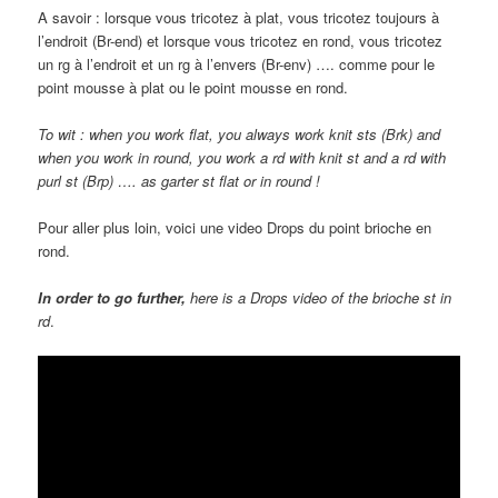
A savoir : lorsque vous tricotez à plat, vous tricotez toujours à
l’endroit (Br-end) et lorsque vous tricotez en rond, vous tricotez
un rg à l’endroit et un rg à l’envers (Br-env) …. comme pour le
point mousse à plat ou le point mousse en rond.
To wit : when you work flat, you always work knit sts (Brk) and
when you work in round, you work a rd with knit st and a rd with
purl st (Brp) …. as garter st flat or in round !
Pour aller plus loin, voici une video Drops du point brioche en
rond.
In or
der
to g
o further,
here is a Drops video of the brioche st in
rd
.