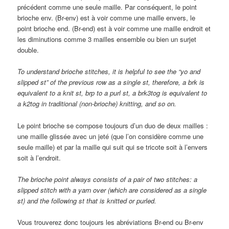
précédent comme une seule maille. Par conséquent, le point
brioche env. (Br-env) est à voir comme une maille envers, le
point brioche end. (Br-end) est à voir comme une maille endroit et
les diminutions comme 3 mailles ensemble ou bien un surjet
double.
To understand brioche stitches, it is helpful to see the “yo and
slipped st” of the previous row as a single st, therefore, a brk is
equivalent to a knit st, brp to a purl st, a brk3tog is equivalent to
a k2tog in traditional (non-brioche) knitting, and so on.
Le point brioche se compose toujours d’un duo de deux mailles :
une maille glissée avec un jeté (que l’on considère comme une
seule maille) et par la maille qui suit qui se tricote soit à l’envers
soit à l’endroit.
The
brioche
point always
consists of
a pair of
two
stitches:
a
slipped stitch
with
a
yarn over
(
which are considered
as a single
st
) and the
following
st that is
knitted or purled.
Vous trouverez donc toujours les abréviations Br-end ou Br-env