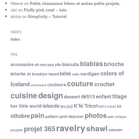
Helene
on
Petits chaussons hibou et autres petits projets.
Jeri
on
Fluffy pink cowl – tuto
alvina
on
Simplicity – Tutoriel
INDEX
Index
TAG
blablas
brioche
biscuits
accessoire
ah non pas elle
colors of
bébé
cardigan
brioche st
brooklyn tweed
cake
couture
Iceland
crochet
couleurs
concours
cuisine
design
filage
enfant
dessert
défi13
islande
K'fé Tricot
her little world
joji
jeu
kit
kid's tricot
photos
pain
ottobre
pattern
petit déjeuner
plat unique
ravelry
shawl
projet 365
sweater
poupée