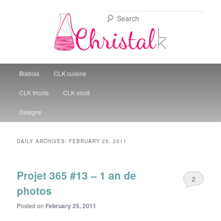
Sear
Christal Little Kitchen
Main menu
Blablas
CLK cuisine
Skip to primary content
Skip to secondary content
CLK tricote
CLK coud
Designs
DAILY ARCHIVES:
FEBRUARY 25, 2011
Projet 365 #13 – 1 an de
2
photos
Posted on
February 25, 2011