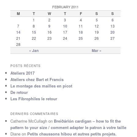
FEBRUARY 2011
M
T
W
T
F
S
S
1
2
3
4
5
6
7
8
9
10
11
12
13
14
15
16
17
18
19
20
21
22
23
24
25
26
27
28
« Jan
Mar »
POSTS RÉCENTS
Ateliers 2017
Ateliers chez Bart et Francis
Le montage des mailles en picot
De retour
Les Fibrophiles le retour
DERNIERS COMMENTAIRES
Catherine McCullagh
on
Breiðárlón cardigan – how to fit the
pattern to your size / comment adapter le patron à votre taille
Diane
on
Petits chaussons hibou et autres petits projets.