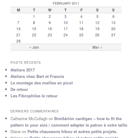
FEBRUARY 2011
M
T
W
T
F
S
S
1
2
3
4
5
6
7
8
9
10
11
12
13
14
15
16
17
18
19
20
21
22
23
24
25
26
27
28
« Jan
Mar »
POSTS RÉCENTS
Ateliers 2017
Ateliers chez Bart et Francis
Le montage des mailles en picot
De retour
Les Fibrophiles le retour
DERNIERS COMMENTAIRES
Catherine McCullagh
on
Breiðárlón cardigan – how to fit the
pattern to your size / comment adapter le patron à votre taille
Diane
on
Petits chaussons hibou et autres petits projets.
Helene
on
Petits chaussons hibou et autres petits projets.