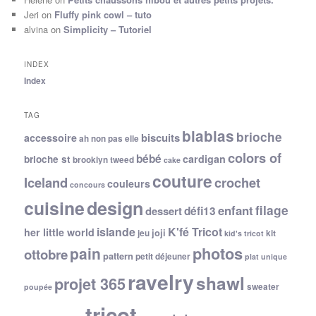
Jeri
on
Fluffy pink cowl – tuto
alvina
on
Simplicity – Tutoriel
INDEX
Index
TAG
blablas
brioche
biscuits
accessoire
ah non pas elle
colors of
bébé
cardigan
brioche st
brooklyn tweed
cake
couture
Iceland
crochet
couleurs
concours
cuisine
design
filage
enfant
dessert
défi13
islande
K'fé Tricot
her little world
joji
jeu
kit
kid's tricot
photos
pain
ottobre
pattern
petit déjeuner
plat unique
ravelry
shawl
projet 365
sweater
poupée
tricot