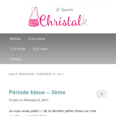
Sear
Christal Little Kitchen
Main menu
Blablas
CLK cuisine
Skip to primary content
Skip to secondary content
CLK tricote
CLK coud
Designs
DAILY ARCHIVES:
FEBRUARY 9, 2011
Période bleue – 3ème
5
Posted on
February 9, 2011
Je vous avais parlé
ici
de la dernière petite chose sur mes