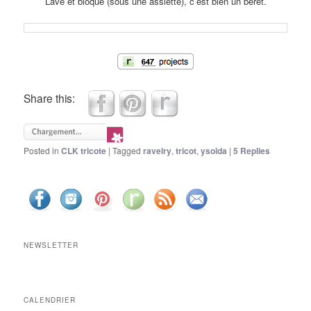
Lavé et bloqué (sous une assiette), c’est bien un bérêt.
Share this:
Posted in
CLK tricote
|
Tagged
ravelry
,
tricot
,
ysolda
|
5
Replies
NEWSLETTER
CALENDRIER