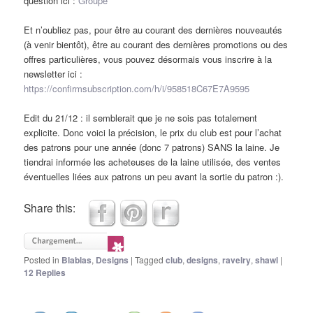
question ici :
Groupe
Et n’oubliez pas, pour être au courant des dernières nouveautés
(à venir bientôt), être au courant des dernières promotions ou des
offres particulières, vous pouvez désormais vous inscrire à la
newsletter ici :
https://confirmsubscription.com/h/i/958518C67E7A9595
Edit du 21/12 : il semblerait que je ne sois pas totalement
explicite. Donc voici la précision, le prix du club est pour l’achat
des patrons pour une année (donc 7 patrons) SANS la laine. Je
tiendrai informée les acheteuses de la laine utilisée, des ventes
éventuelles liées aux patrons un peu avant la sortie du patron :).
Share this:
Posted in
Blablas
,
Designs
|
Tagged
club
,
designs
,
ravelry
,
shawl
|
12
Replies