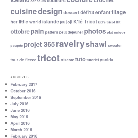
couleurs
concours
cuisine
design
filage
enfant
dessert
défi13
islande
K'fé Tricot
her little world
joji
jeu
kit
kid's tricot
photos
pain
ottobre
pattern
petit déjeuner
plat unique
ravelry
shawl
projet 365
sweater
poupée
tricot
tuto
ysolda
tour de fleece
triscote
tutoriel
ARCHIVES
February 2017
October 2016
September 2016
July 2016
June 2016
May 2016
April 2016
March 2016
February 2016