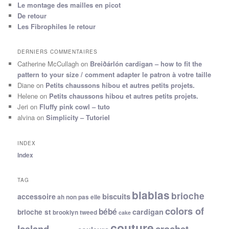
Le montage des mailles en picot
De retour
Les Fibrophiles le retour
DERNIERS COMMENTAIRES
Catherine McCullagh
on
Breiðárlón cardigan – how to fit the
pattern to your size / comment adapter le patron à votre taille
Diane
on
Petits chaussons hibou et autres petits projets.
Helene
on
Petits chaussons hibou et autres petits projets.
Jeri
on
Fluffy pink cowl – tuto
alvina
on
Simplicity – Tutoriel
INDEX
Index
TAG
blablas
brioche
biscuits
accessoire
ah non pas elle
colors of
bébé
cardigan
brioche st
brooklyn tweed
cake
couture
Iceland
crochet