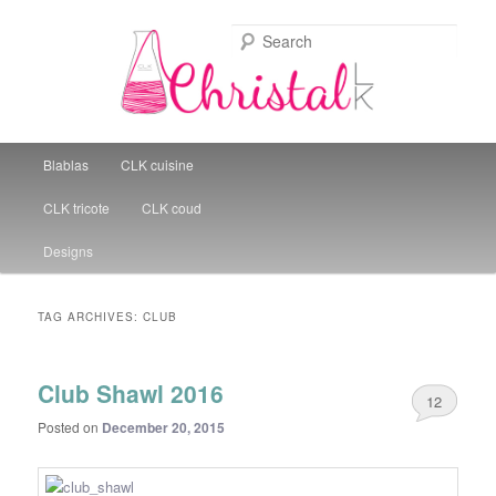
Sear
Christal Little Kitchen
Main menu
Blablas
CLK cuisine
Skip to primary content
Skip to secondary content
CLK tricote
CLK coud
Designs
TAG ARCHIVES:
CLUB
Club Shawl 2016
12
Posted on
December 20, 2015