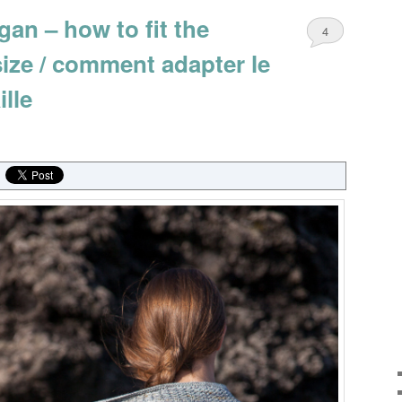
gan – how to fit the
4
size / comment adapter le
ille