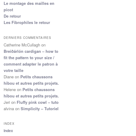
Le montage des mailles en
picot
De retour
Les Fibrophiles le retour
DERNIERS COMMENTAIRES
Catherine McCullagh
on
Breiðárlón cardigan – how to
fit the pattern to your size /
comment adapter le patron à
votre taille
Diane
on
Petits chaussons
hibou et autres petits projets.
Helene
on
Petits chaussons
hibou et autres petits projets.
Jeri
on
Fluffy pink cowl – tuto
alvina
on
Simplicity – Tutoriel
INDEX
Index