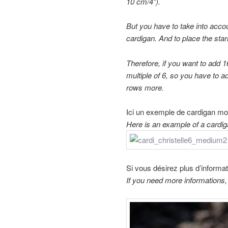
10 cm/4”
).
But you have to
take into
acco
cardigan
.
And to
place the
star
Therefore, if
you want to add
1
multiple of 6
, so you have
to a
rows
more.
Ici un exemple de cardigan mod
Here is an example of a cardig
Si vous désirez plus d’informa
If you need more informations,