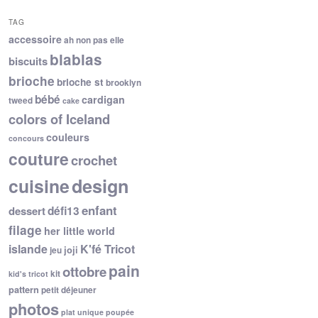
TAG
accessoire
ah non pas elle
blablas
biscuits
brioche
brioche st
brooklyn
bébé
cardigan
tweed
cake
colors of Iceland
couleurs
concours
couture
crochet
cuisine
design
enfant
dessert
défi13
filage
her little world
islande
K'fé Tricot
joji
jeu
pain
ottobre
kit
kid's tricot
pattern
petit déjeuner
photos
plat unique
poupée