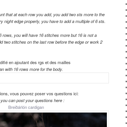
unt
that at each
row
you add,
you add two sts more to the
ry night
edge
properly
, you have to add a multiple of 6 sts.
6
rows,
you will have
16 stitches
more but
16
is not a
dd
two
stitches on the
last row
before
the edge
or work
2
ifié en ajoutant des rgs et des mailles
an with 16 rows more for the body.
tions, vous pouvez poser vos questions ici:
 you can post your questions here :
Breiðárlón cardigan