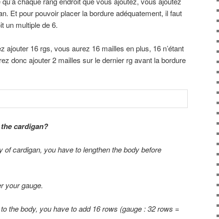
e qu’à chaque rang endroit que vous ajoutez, vous ajoutez
n. Et pour pouvoir placer la bordure adéquatement, il faut
t un multiple de 6.
z ajouter 16 rgs, vous aurez 16 mailles en plus, 16 n’étant
ez donc ajouter 2 mailles sur le dernier rg avant la bordure
 the cardigan
?
y of
cardigan,
you have to
lengthen
the body before
r
your gauge.
 to the body
,
you
have
to
add
16
rows
(
gauge : 32 rows =