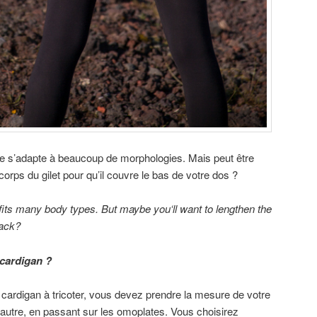
e s’adapte à beaucoup de morphologies. Mais peut être
corps du gilet pour qu’il couvre le bas de votre dos ?
fits
many
body types.
But maybe
you
‘ll
want
to lengthen
the
back
?
 cardigan ?
du cardigan à tricoter, vous devez prendre la mesure de votre
l’autre, en passant sur les omoplates. Vous choisirez