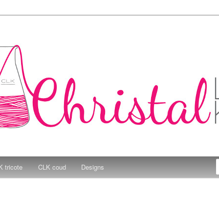
e Kitchen
 tricote
CLK coud
Designs