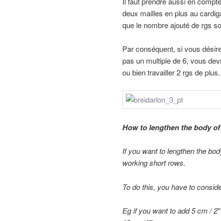
Il faut prendre aussi en compt
deux mailles en plus au cardiga
que le nombre ajouté de rgs soi
Par conséquent, si vous désire
pas un multiple de 6, vous devr
ou bien travailler 2 rgs de plus.
How to
lengthen
the
body
of
If you want to
lengthen
the bod
working
short rows
.
To do this,
you
have to
conside
Eg
if you want to
add 5 cm / 2″