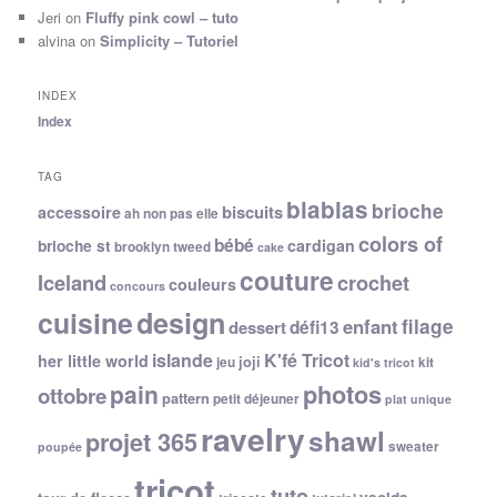
Jeri
on
Fluffy pink cowl – tuto
alvina
on
Simplicity – Tutoriel
INDEX
Index
TAG
blablas
brioche
biscuits
accessoire
ah non pas elle
colors of
bébé
cardigan
brioche st
brooklyn tweed
cake
couture
Iceland
crochet
couleurs
concours
cuisine
design
filage
enfant
dessert
défi13
islande
K'fé Tricot
her little world
joji
jeu
kit
kid's tricot
photos
pain
ottobre
pattern
petit déjeuner
plat unique
ravelry
shawl
projet 365
sweater
poupée
tricot
tuto