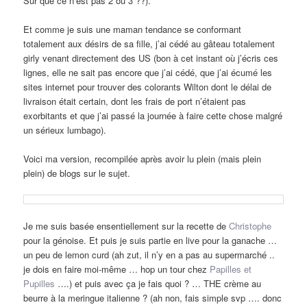
Sur que ce n’est pas 2 ou 3 ??).
Et comme je suis une maman tendance se conformant
totalement aux désirs de sa fille, j’ai cédé au gâteau totalement
girly venant directement des US (bon à cet instant où j’écris ces
lignes, elle ne sait pas encore que j’ai cédé, que j’ai écumé les
sites internet pour trouver des colorants Wilton dont le délai de
livraison était certain, dont les frais de port n’étaient pas
exorbitants et que j’ai passé la journée à faire cette chose malgré
un sérieux lumbago).
Voici ma version, recompilée après avoir lu plein (mais plein
plein) de blogs sur le sujet.
Je me suis basée ensentiellement sur la recette de
Christophe
pour la génoise. Et puis je suis partie en live pour la ganache …
un peu de lemon curd (ah zut, il n’y en a pas au supermarché ..
je dois en faire moi-même … hop un tour chez
Papilles et
Pupilles
….) et puis avec ça je fais quoi ? … THE crème au
beurre à la meringue italienne ? (ah non, fais simple svp …. donc