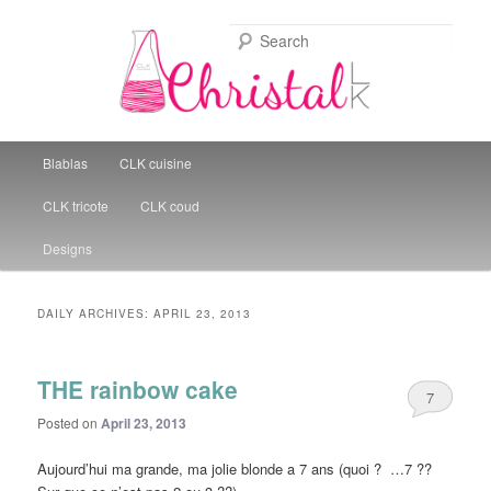
Sear
Christal Little Kitchen
Main menu
Blablas
CLK cuisine
Skip to primary content
Skip to secondary content
CLK tricote
CLK coud
Designs
DAILY ARCHIVES:
APRIL 23, 2013
THE rainbow cake
7
Posted on
April 23, 2013
Aujourd’hui ma grande, ma jolie blonde a 7 ans (quoi ? …7 ??