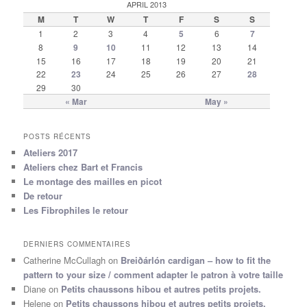
APRIL 2013
M
T
W
T
F
S
S
1
2
3
4
5
6
7
8
9
10
11
12
13
14
15
16
17
18
19
20
21
22
23
24
25
26
27
28
29
30
« Mar
May »
POSTS RÉCENTS
Ateliers 2017
Ateliers chez Bart et Francis
Le montage des mailles en picot
De retour
Les Fibrophiles le retour
DERNIERS COMMENTAIRES
Catherine McCullagh
on
Breiðárlón cardigan – how to fit the
pattern to your size / comment adapter le patron à votre taille
Diane
on
Petits chaussons hibou et autres petits projets.
Helene
on
Petits chaussons hibou et autres petits projets.