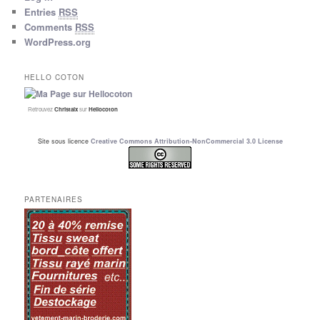
Entries
RSS
Comments
RSS
WordPress.org
HELLO COTON
Retrouvez
Christalx
sur
Hellocoton
Site sous licence
Creative Commons Attribution-NonCommercial 3.0 License
PARTENAIRES