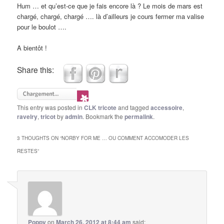
Hum … et qu’est-ce que je fais encore là ? Le mois de mars est
chargé, chargé, chargé …. là d’ailleurs je cours fermer ma valise
pour le boulot ….
A bientôt !
Share this:
This entry was posted in
CLK tricote
and tagged
accessoire
,
ravelry
,
tricot
by
admin
. Bookmark the
permalink
.
3 THOUGHTS ON “
NORBY FOR ME … OU COMMENT ACCOMODER LES
RESTES
”
Poppy
on
March 26, 2012 at 8:44 am
said: