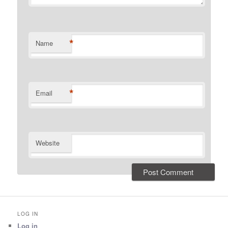
*
Name
*
Email
Website
LOG IN
Log in