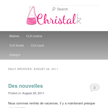
Sear
Christal Little Kitchen
Main menu
Blablas
CLK cuisine
Skip to primary content
Skip to secondary content
CLK tricote
CLK coud
Designs
DAILY ARCHIVES:
AUGUST 26, 2011
Des nouvelles
2
Posted on
August 26, 2011
Nous sommes rentrés de vacances, il y a maintenant presque