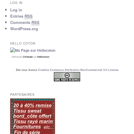
LOG IN
Log in
Entries
RSS
Comments
RSS
WordPress.org
HELLO COTON
Retrouvez
Christalx
sur
Hellocoton
Site sous licence
Creative Commons Attribution-NonCommercial 3.0 License
PARTENAIRES