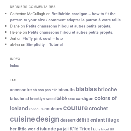
DERNIERS COMMENTAIRES
Catherine McCullagh
on
Breiðárlón cardigan – how to fit the
pattern to your size / comment adapter le patron à votre taille
Diane
on
Petits chaussons hibou et autres petits projets.
Helene
on
Petits chaussons hibou et autres petits projets.
Jeri
on
Fluffy pink cowl – tuto
alvina
on
Simplicity – Tutoriel
INDEX
Index
TAG
blablas
brioche
biscuits
accessoire
ah non pas elle
colors of
bébé
cardigan
brioche st
brooklyn tweed
cake
couture
Iceland
crochet
couleurs
concours
cuisine
design
filage
enfant
dessert
défi13
islande
K'fé Tricot
her little world
joji
jeu
kit
kid's tricot