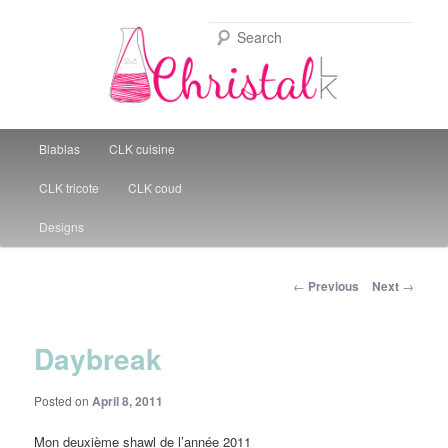
Sear
Christal Little Kitchen
Main menu
Blablas
CLK cuisine
Skip to primary content
CLK tricote
CLK coud
Designs
Post navigation
←
Previous
Next
→
Daybreak
Posted on
April 8, 2011
Mon deuxième shawl de l’année 2011