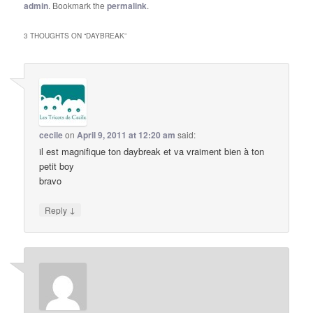
admin
. Bookmark the
permalink
.
3 THOUGHTS ON “
DAYBREAK
”
cecile
on
April 9, 2011 at 12:20 am
said:
il est magnifique ton daybreak et va vraiment bien à ton
petit boy
bravo
↓
Reply