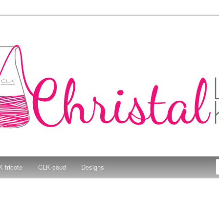
e Kitchen
 tricote
CLK coud
Designs