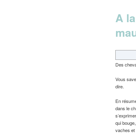
A l
mau
Des cheval
Vous savez
dire.
En résumé,
dans le ch
s’exprimer 
qui bouge,p
vaches et 