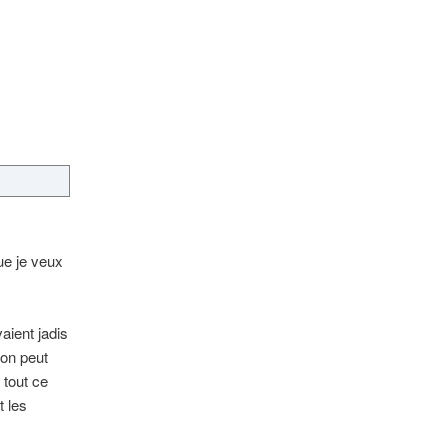
ue je veux
aient jadis
’on peut
 tout ce
t les