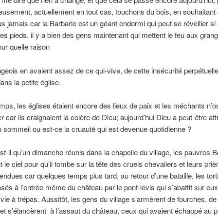
usement, actuellement en tout cas, touchons du bois, en souhaitant
us jamais car la Barbarie est un géant endormi qui peut se réveiller si 
 les pieds, il y a bien des gens maintenant qui mettent le feu aux gran
our quelle raison
eois en avaient assez de ce qui-vive, de cette insécurité perpétuelle 
ans la petite église.
mps, les églises étaient encore des lieux de paix et les méchants n’o
r car ils craignaient la colère de Dieu; aujourd’hui Dieu a peut-être att
 sommeil ou est-ce la cruauté qui est devenue quotidienne ?
st-il qu’un dimanche réunis dans la chapelle du village, les pauvres 
 le ciel pour qu’il tombe sur la tête des cruels chevaliers et leurs priè
tendues car quelques temps plus tard, au retour d’une bataille, les tor
asés à l’entrée même du château par le pont-levis qui s’abattit sur eux e
vie à trépas. Aussitôt, les gens du village s’armèrent de fourches, d
et s’élancèrent à l’assaut du château, ceux qui avaient échappé au p