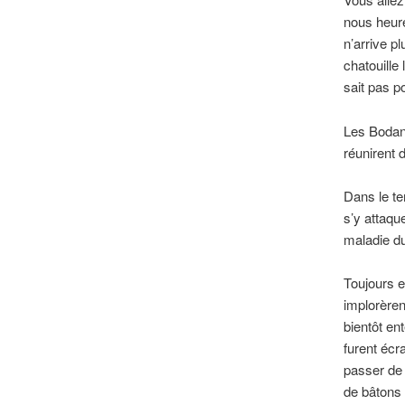
nous heure
n’arrive pl
chatouille
sait pas p
Les Bodang
réunirent d
Dans le te
s’y attaque
maladie du
Toujours e
implorèrent
bientôt en
furent écr
passer de 
de bâtons 