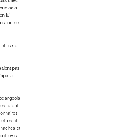
 que cela
on lui
ges, on ne
et ils se
saient pas
rapé la
Bodangeois
res furent
tionnaires
t les fit
e haches et
ont-levis