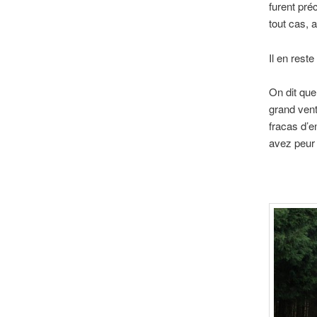
furent pré
tout cas, 
Il en rest
On dit que
grand vent
fracas d’en
avez peur 