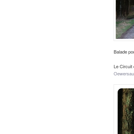
Balade pou
Le Circui
Oewersau