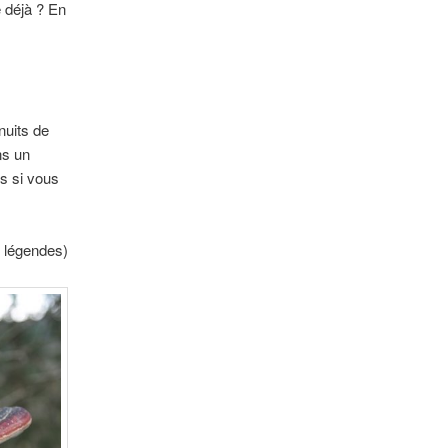
e déjà ? En
nuits de
ns un
es si vous
9 légendes)