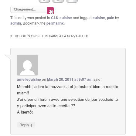
This entry was posted in
CLK cuisine
and tagged
cuisine
,
pain
by
admin
. Bookmark the
permalink
.
3 THOUGHTS ON “
PETITS PAINS À LA MOZZARELLA
”
ameliecuisine
on
March 20, 2011 at 9:07 am
said:
Mmmhh j’adore la mozzarella et je testerai bien ta recette
miam!!
J’ai créer un forum avec une sélection du jour voudrais tu
y participer avec cette recette ??
A bientôt
↓
Reply