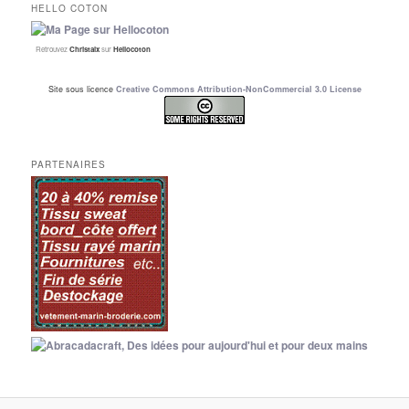
HELLO COTON
Retrouvez
Christalx
sur
Hellocoton
Site sous licence
Creative Commons Attribution-NonCommercial 3.0 License
PARTENAIRES