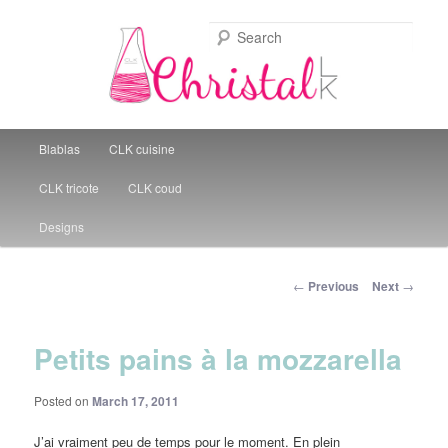
Sear
Christal Little Kitchen
Main menu
Blablas
CLK cuisine
Skip to primary content
CLK tricote
CLK coud
Designs
Post navigation
←
Previous
Next
→
Petits pains à la mozzarella
Posted on
March 17, 2011
J’ai vraiment peu de temps pour le moment. En plein