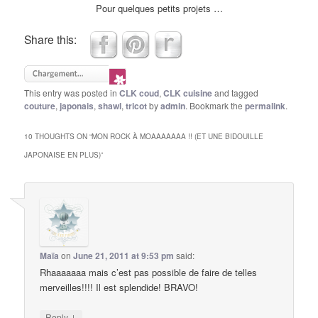
Pour quelques petits projets …
Share this:
This entry was posted in
CLK coud
,
CLK cuisine
and tagged
couture
,
japonais
,
shawl
,
tricot
by
admin
. Bookmark the
permalink
.
10 THOUGHTS ON “
MON ROCK À MOAAAAAAA !! (ET UNE BIDOUILLE
JAPONAISE EN PLUS)
”
Maïa
on
June 21, 2011 at 9:53 pm
said:
Rhaaaaaaa mais c’est pas possible de faire de telles
merveilles!!!! Il est splendide! BRAVO!
↓
Reply