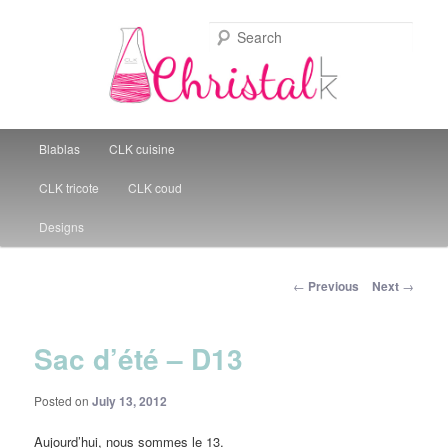
Sear
Christal Little Kitchen
Main menu
Blablas
CLK cuisine
Skip to primary content
CLK tricote
CLK coud
Designs
Post navigation
←
Previous
Next
→
Sac d’été – D13
Posted on
July 13, 2012
Aujourd’hui, nous sommes le 13.