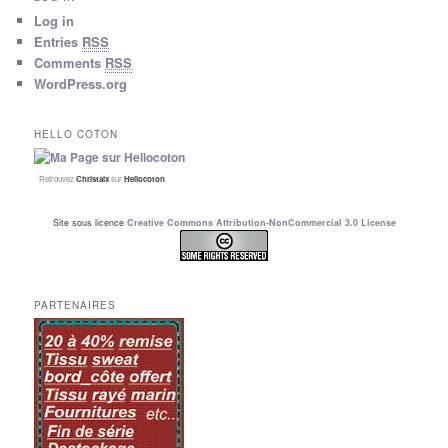
Log in
Entries
RSS
Comments
RSS
WordPress.org
HELLO COTON
Retrouvez
Christalx
sur
Hellocoton
Site sous licence
Creative Commons Attribution-NonCommercial 3.0 License
PARTENAIRES