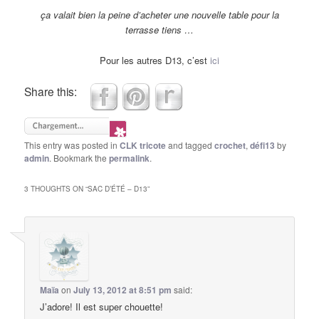
ça valait bien la peine d’acheter une nouvelle table pour la
terrasse tiens …
Pour les autres D13, c’est
ici
Share this:
This entry was posted in
CLK tricote
and tagged
crochet
,
défi13
by
admin
. Bookmark the
permalink
.
3 THOUGHTS ON “
SAC D’ÉTÉ – D13
”
Maïa
on
July 13, 2012 at 8:51 pm
said:
J’adore! Il est super chouette!