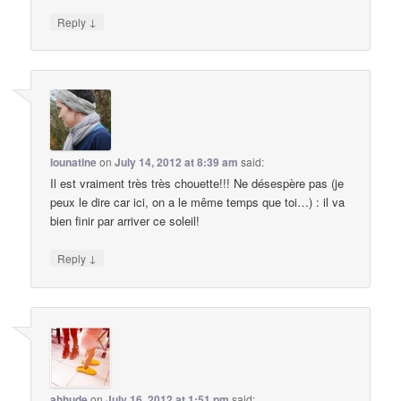
↓
Reply
lounatine
on
July 14, 2012 at 8:39 am
said:
Il est vraiment très très chouette!!! Ne désespère pas (je
peux le dire car ici, on a le même temps que toi…) : il va
bien finir par arriver ce soleil!
↓
Reply
ahhude
on
July 16, 2012 at 1:51 pm
said: