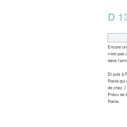
D 13
Encore une
n’est pas d
dans l’armo
Et puis à 
Rania qui m
de chez
Z
Prévu de l
Rania.