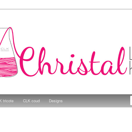
e Kitchen
 tricote
CLK coud
Designs