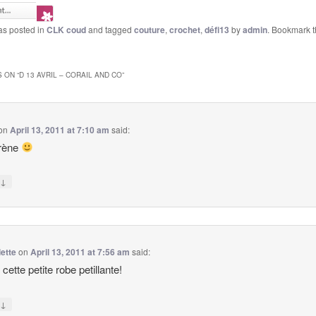
as posted in
CLK coud
and tagged
couture
,
crochet
,
défi13
by
admin
. Bookmark 
 ON “
D 13 AVRIL – CORAIL AND CO
”
on
April 13, 2011 at 7:10 am
said:
irène
↓
y
lette
on
April 13, 2011 at 7:56 am
said:
 cette petite robe petillante!
↓
y