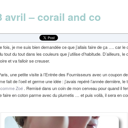
 avril – corail and co
 fois, je me suis bien demandée ce que j’allais faire de ça …. car le c
u tout du tout dans les couleurs que j’utilise d’habitude. D’ailleurs, le 
ire et va falloir se creuser.
Paris, une petite visite à l’Entrée des Fournisseurs avec un coupon de
e fait de l’oeil et germe une idée : j’avais repéré l’année dernière, le
 comme Zoé
. Remisé dans un coin de mon cerveau pour quand il fer
e faire en coton parme avec du plumetis … et puis voilà, il sera en cor