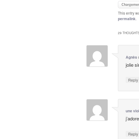
This entry w
permalink
.
29 THOUGHTS
Agnès
jolie s
Repl
une vio
j’adore
Repl