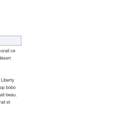
orail ce
désert
 Liberty
 top bobo
ait beau.
ail et