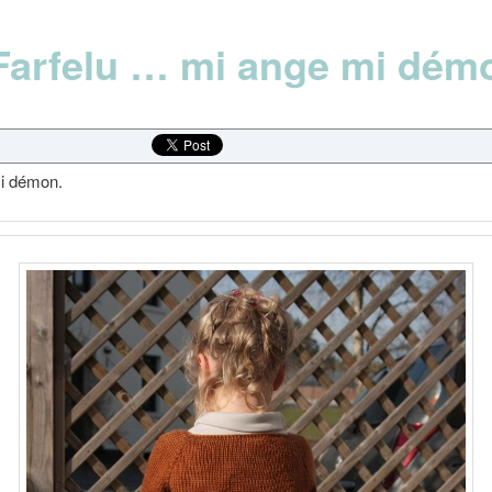
Farfelu … mi ange mi dém
i démon.