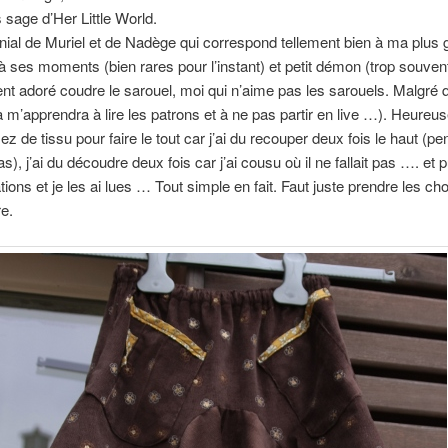
sage d’Her Little World.
ial de Muriel et de Nadège qui correspond tellement bien à ma plus 
e à ses moments (bien rares pour l’instant) et petit démon (trop souvent
ent adoré coudre le sarouel, moi qui n’aime pas les sarouels. Malgré
a m’apprendra à lire les patrons et à ne pas partir en live …). Heure
ez de tissu pour faire le tout car j’ai du recouper deux fois le haut (p
bas), j’ai du découdre deux fois car j’ai cousu où il ne fallait pas …. et pu
ations et je les ai lues … Tout simple en fait. Faut juste prendre les c
re.