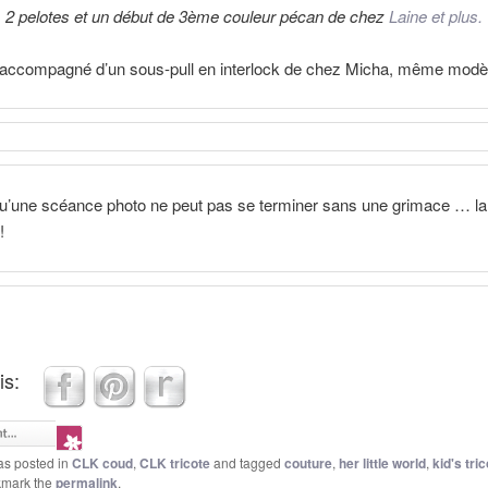
2 pelotes et un début de 3ème couleur pécan de chez
Laine et plus.
 accompagné d’un sous-pull en interlock de chez Micha, même modè
u’une scéance photo ne peut pas se terminer sans une grimace … la
!
is:
as posted in
CLK coud
,
CLK tricote
and tagged
couture
,
her little world
,
kid's tric
kmark the
permalink
.