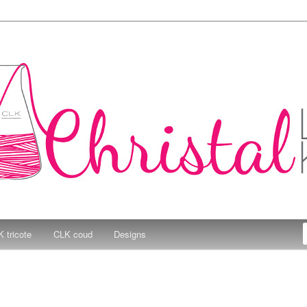
e Kitchen
 tricote
CLK coud
Designs