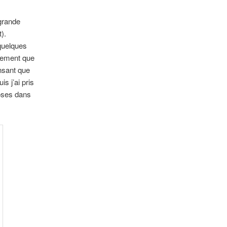
grande
).
 quelques
usement que
ensant que
is j’ai pris
hoses dans