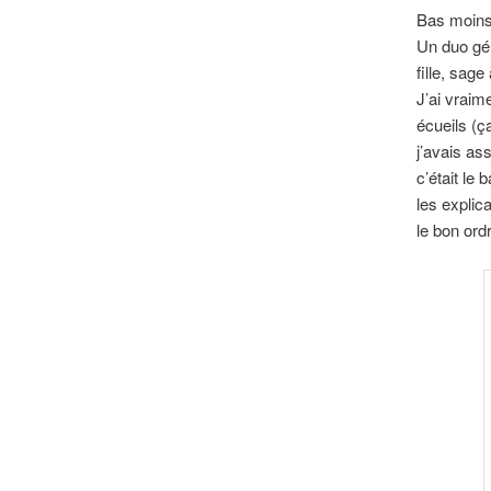
Bas moins 
Un duo gén
fille, sag
J’ai vraim
écueils (ç
j’avais ass
c’était le 
les explic
le bon ord