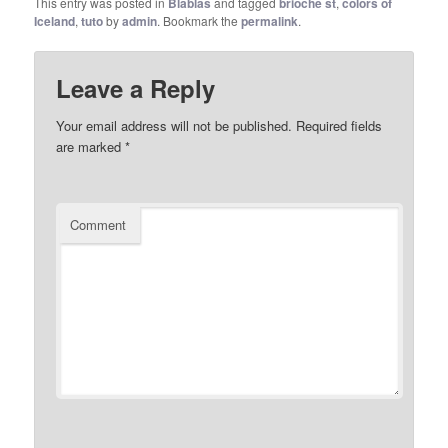
This entry was posted in
Blablas
and tagged
brioche st
,
colors of
Iceland
,
tuto
by
admin
. Bookmark the
permalink
.
Leave a Reply
Your email address will not be published.
Required fields
are marked
*
Comment