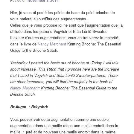
Posted on
November 1, 2014
Hier, je vous ai posté les points de base du point brioche. Je
vous parlerai aujourd’hui des augmentations.
Celles que je vous propose ici ne sont que l’augmentation que j’ai
utilisée dans les patrons Vegvisir et Bláa Lónið Sweater.
Il existe d’autres augmentations, vous en trouverez la majorité
dans le livre de
Nancy Merchant
Knitting Brioche: The Essential
Guide to the Brioche Stitch.
Yesterday I
posted
the basic sts
of brioche st.
Today I
will talk
about
increase
.
This
stitch
that I propose
here
are the
increase
that I used
in V
egvisir and
Bláa
Lónið
Sweater patterns
.
There
are other
increases
, you will find
the majority
in the book
of
Nancy
Merchant
:
Knitting
Brioche:
The Essential
Guide to the
Brioche
Stitch.
Br-Augm. / Brkyobrk
Vous pouvez voir cette augmentation comme une double
augmentation dans une maille (donc une maille endroit dans la
maille, 1 jeté et de nouveau une maille endroit dans la même