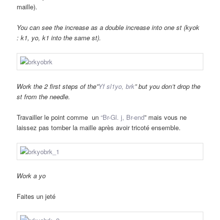
maille).
You can see the increase as a double increase into one st (kyok
: k1, yo, k1 into the same st).
Work the 2 first steps of the”
Yf sl1yo, brk
” but you don’t drop the
st from the needle.
Travailler le point comme un
“Br-Gl. j, Br-end
” mais vous ne
laissez pas tomber la maille après avoir tricoté ensemble.
Work a yo
Faites un jeté