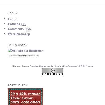
LOG IN
Log in
Entries
RSS
Comments
RSS
WordPress.org
HELLO COTON
Retrouvez
Christalx
sur
Hellocoton
Site sous licence
Creative Commons Attribution-NonCommercial 3.0 License
PARTENAIRES