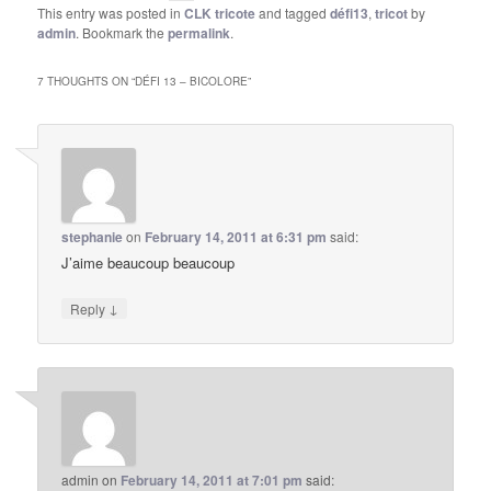
This entry was posted in
CLK tricote
and tagged
défi13
,
tricot
by
admin
. Bookmark the
permalink
.
7 THOUGHTS ON “
DÉFI 13 – BICOLORE
”
stephanie
on
February 14, 2011 at 6:31 pm
said:
J’aime beaucoup beaucoup
↓
Reply
admin
on
February 14, 2011 at 7:01 pm
said: