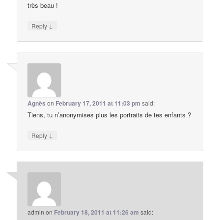
très beau !
↓
Reply
Agnès
on
February 17, 2011 at 11:03 pm
said:
Tiens, tu n’anonymises plus les portraits de tes enfants ?
↓
Reply
admin
on
February 18, 2011 at 11:26 am
said: