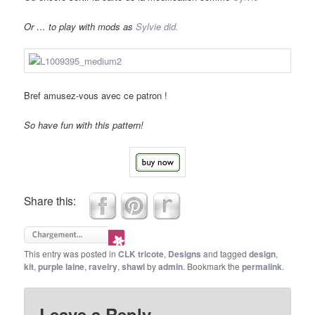
Or … to play with mods as
Sylvie did.
Bref amusez-vous avec ce patron !
So have fun with this pattern!
Share this:
This entry was posted in
CLK tricote
,
Designs
and tagged
design
,
kit
,
purple laine
,
ravelry
,
shawl
by
admin
. Bookmark the
permalink
.
Leave a Reply