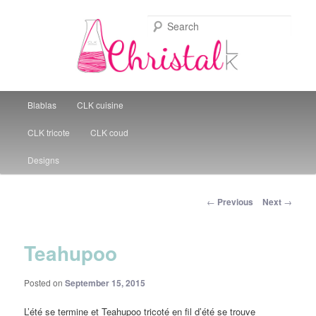
Sear
Christal Little Kitchen
Main menu
Blablas
CLK cuisine
Skip to primary content
CLK tricote
CLK coud
Designs
Post navigation
←
Previous
Next
→
Teahupoo
Posted on
September 15, 2015
L’été se termine et Teahupoo tricoté en fil d’été se trouve