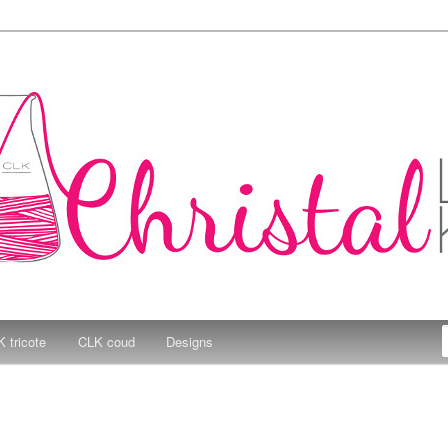
e Kitchen
 tricote
CLK coud
Designs