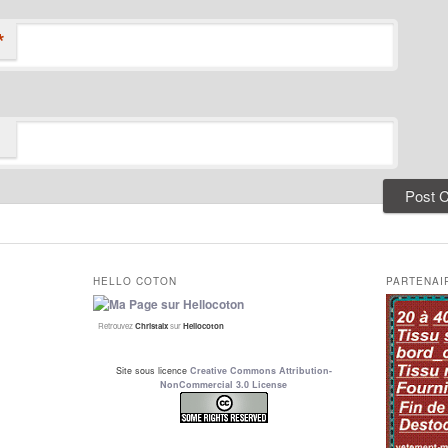
*
HELLO COTON
PARTENAI
Retrouvez
Christalx
sur
Hellocoton
Site sous licence
Creative Commons Attribution-
NonCommercial 3.0 License