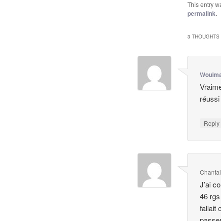
This entry w
permalink
.
3 THOUGHTS 
Wouima
Vraime
réussi
Repl
Chanta
J’ai c
46 rgs 
fallai
passer