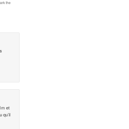
ark the
ès
41m et
u qu’il