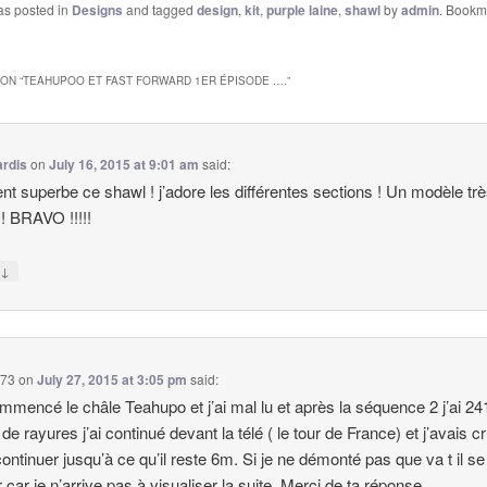
as posted in
Designs
and tagged
design
,
kit
,
purple laine
,
shawl
by
admin
. Bookm
ON “
TEAHUPOO ET FAST FORWARD 1ER ÉPISODE ….
”
rdis
on
July 16, 2015 at 9:01 am
said:
nt superbe ce shawl ! j’adore les différentes sections ! Un modèle tr
 ! BRAVO !!!!!
↓
y
l73
on
July 27, 2015 at 3:05 pm
said:
ommencé le châle Teahupo et j’ai mal lu et après la séquence 2 j’ai 2
de rayures j’ai continué devant la télé ( le tour de France) et j’avais cr
t continuer jusqu’à ce qu’il reste 6m. Si je ne démonté pas que va t il se
 car je n’arrive pas à visualiser la suite. Merci de ta réponse.