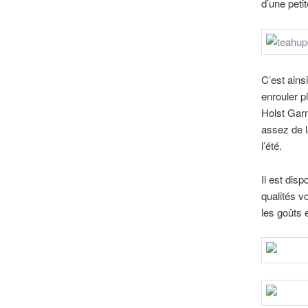
d’une peti
C’est ains
enrouler p
Holst Garn
assez de l
l’été.
Il est dis
qualités v
les goûts 