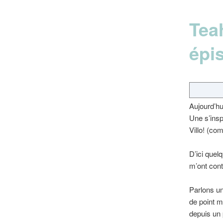
Tea
épi
Aujourd’hu
Une s’inspi
Villo! (co
D’ici quelq
m’ont cont
Parlons un
de point m
depuis un 