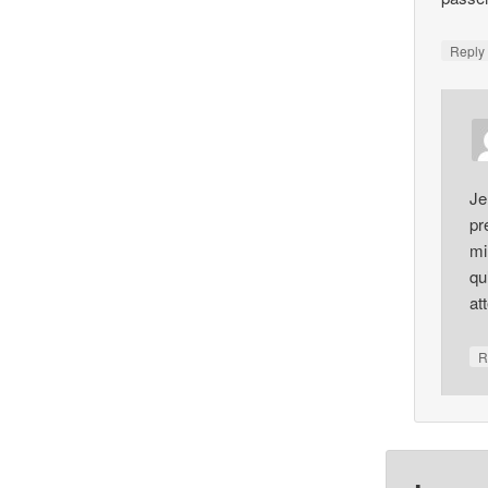
Repl
Je
pr
mi
qu
at
R