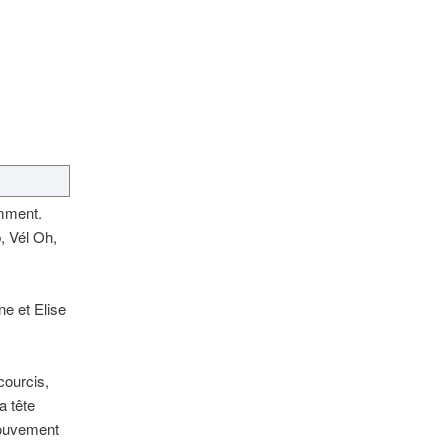
emment.
b, Vél Oh,
ne et Elise
courcis,
a tête
mouvement