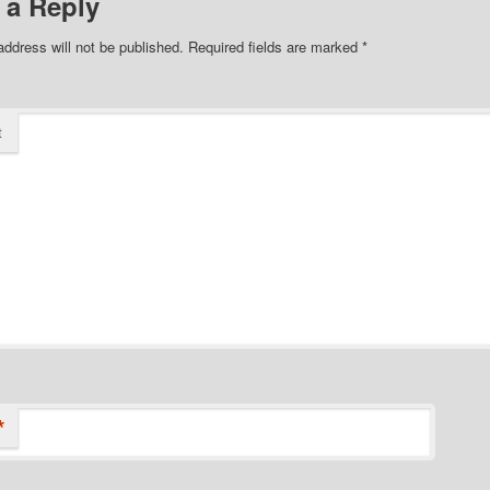
 a Reply
address will not be published.
Required fields are marked
*
t
*