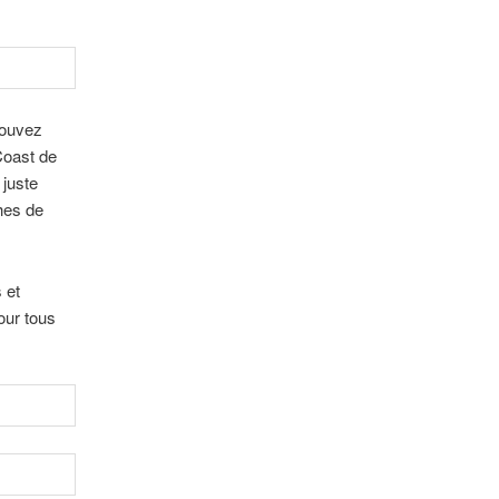
pouvez
 Coast de
 juste
ches de
 et
our tous