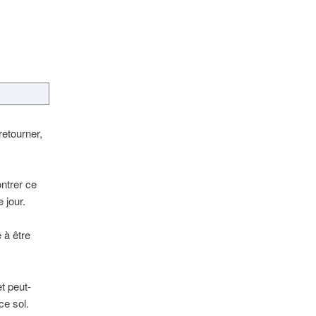
retourner,
ontrer ce
 jour.
 à être
t peut-
ce sol.