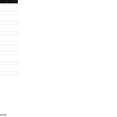
link
.