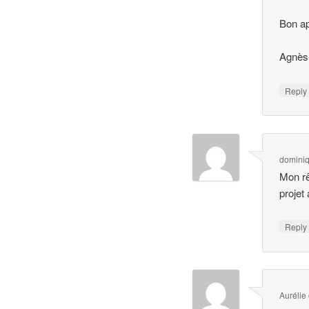
Bon ap
Agnès
Repl
domini
Mon rê
projet
Repl
Aurélie