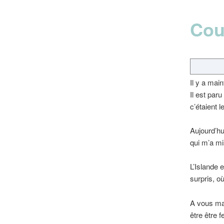
Cou
Il y a ma
Il est par
c’étaient 
Aujourd’hu
qui m’a mis
L’Islande 
surpris, o
A vous mai
être être f