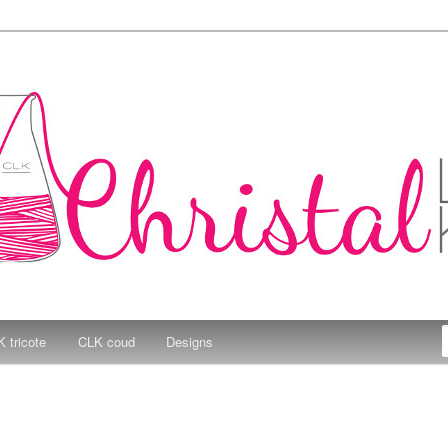
e Kitchen
 tricote
CLK coud
Designs