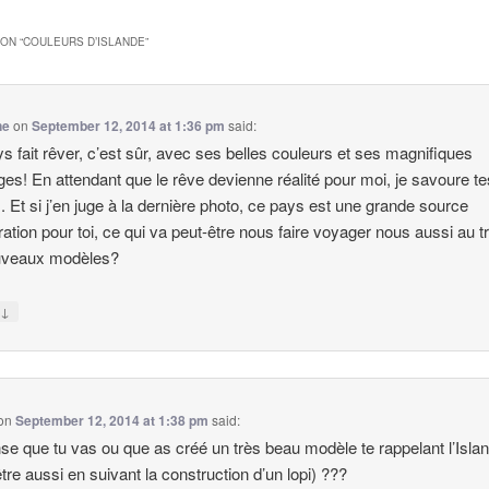
ON “
COULEURS D’ISLANDE
”
ne
on
September 12, 2014 at 1:36 pm
said:
s fait rêver, c’est sûr, avec ses belles couleurs et ses magnifiques
es! En attendant que le rêve devienne réalité pour moi, je savoure te
. Et si j’en juge à la dernière photo, ce pays est une grande source
iration pour toi, ce qui va peut-être nous faire voyager nous aussi au t
uveaux modèles?
↓
y
on
September 12, 2014 at 1:38 pm
said:
se que tu vas ou que as créé un très beau modèle te rappelant l’Isla
être aussi en suivant la construction d’un lopi) ???