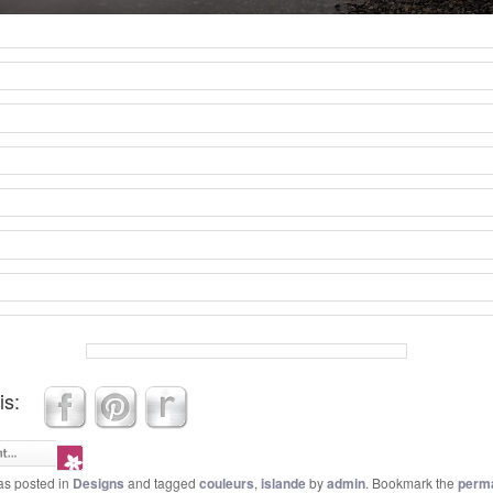
is:
as posted in
Designs
and tagged
couleurs
,
islande
by
admin
. Bookmark the
perma