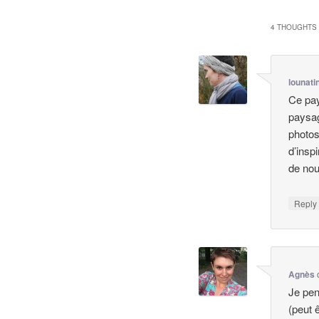
4 THOUGHTS 
lounati
Ce pay
paysag
photos
d’insp
de no
Repl
Agnès
Je pen
(peut 