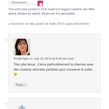
This entry was posted in
CLK coud
and tagged
couture
,
her little
world
,
ottobre
by
admin
. Bookmark the
permalink
.
2 THOUGHTS ON “
MÀJ GARDE DE ROBE D’ÉTÉ (QUASI INEXISTANT)
”
Frédérique
on
July 23, 2012 at 8:45 am
said:
Très jolie tenue. J’aime particulièrement la chemise avec
des couleurs estivales parfaites pour conserver le soleil…
↓
Reply