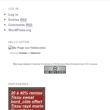
LOG IN
Log in
Entries
RSS
Comments
RSS
WordPress.org
HELLO COTON
Retrouvez
Christalx
sur
Hellocoton
Site sous licence
Creative Commons Attribution-NonCommercial 3.0 License
PARTENAIRES