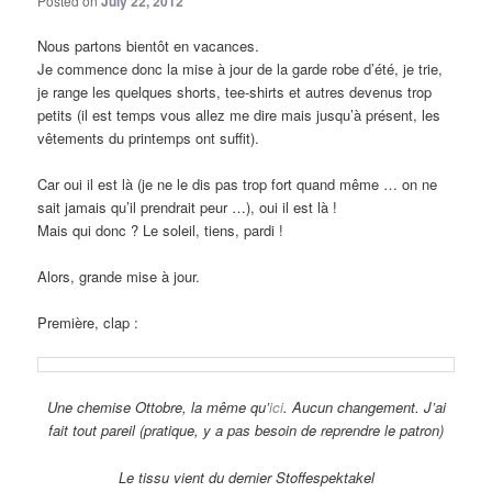
Posted on
July 22, 2012
Nous partons bientôt en vacances.
Je commence donc la mise à jour de la garde robe d’été, je trie,
je range les quelques shorts, tee-shirts et autres devenus trop
petits (il est temps vous allez me dire mais jusqu’à présent, les
vêtements du printemps ont suffit).
Car oui il est là (je ne le dis pas trop fort quand même … on ne
sait jamais qu’il prendrait peur …), oui il est là !
Mais qui donc ? Le soleil, tiens, pardi !
Alors, grande mise à jour.
Première, clap :
Une chemise Ottobre, la même qu’
ici
. Aucun changement. J’ai
fait tout pareil (pratique, y a pas besoin de reprendre le patron)
Le tissu vient du dernier Stoffespektakel