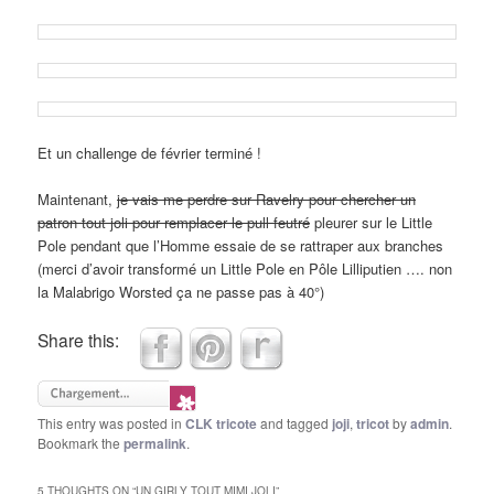
Et un challenge de février terminé !
Maintenant,
je vais me perdre sur Ravelry pour chercher un
patron tout joli pour remplacer le pull feutré
pleurer sur le Little
Pole pendant que l’Homme essaie de se rattraper aux branches
(merci d’avoir transformé un Little Pole en Pôle Lilliputien …. non
la Malabrigo Worsted ça ne passe pas à 40°)
Share this:
This entry was posted in
CLK tricote
and tagged
joji
,
tricot
by
admin
.
Bookmark the
permalink
.
5 THOUGHTS ON “
UN GIRLY TOUT MIMI JOLI
”