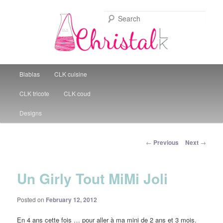
Sear
Christal Little Kitchen
Main menu
Blablas
CLK cuisine
Skip to primary content
CLK tricote
CLK coud
Designs
Post navigation
←
Previous
Next
→
Un Girly Tout MiMi Joli
Posted on
February 12, 2012
En 4 ans cette fois … pour aller à ma mini de 2 ans et 3 mois.