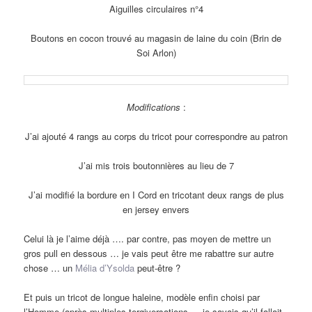
Aiguilles circulaires n°4
Boutons en cocon trouvé au magasin de laine du coin (Brin de
Soi Arlon)
Modifications
:
J’ai ajouté 4 rangs au corps du tricot pour correspondre au patron
J’ai mis trois boutonnières au lieu de 7
J’ai modifié la bordure en I Cord en tricotant deux rangs de plus
en jersey envers
Celui là je l’aime déjà …. par contre, pas moyen de mettre un
gros pull en dessous … je vais peut être me rabattre sur autre
chose … un
Mélia d’Ysolda
peut-être ?
Et puis un tricot de longue haleine, modèle enfin choisi par
l’Homme (après multiples tergiversations … je savais qu’il fallait