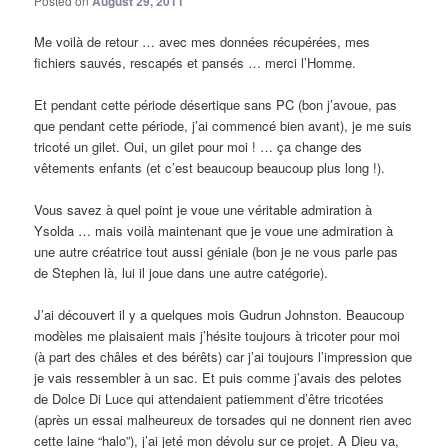
Posted on
August 29, 2011
Me voilà de retour … avec mes données récupérées, mes
fichiers sauvés, rescapés et pansés … merci l’Homme.
Et pendant cette période désertique sans PC (bon j’avoue, pas
que pendant cette période, j’ai commencé bien avant), je me suis
tricoté un gilet. Oui, un gilet pour moi ! … ça change des
vêtements enfants (et c’est beaucoup beaucoup plus long !).
Vous savez à quel point je voue une véritable admiration à
Ysolda … mais voilà maintenant que je voue une admiration à
une autre créatrice tout aussi géniale (bon je ne vous parle pas
de Stephen là, lui il joue dans une autre catégorie).
J’ai découvert il y a quelques mois Gudrun Johnston. Beaucoup
modèles me plaisaient mais j’hésite toujours à tricoter pour moi
(à part des châles et des bérêts) car j’ai toujours l’impression que
je vais ressembler à un sac. Et puis comme j’avais des pelotes
de Dolce Di Luce qui attendaient patiemment d’être tricotées
(après un essai malheureux de torsades qui ne donnent rien avec
cette laine “halo”), j’ai jeté mon dévolu sur ce projet. A Dieu va,