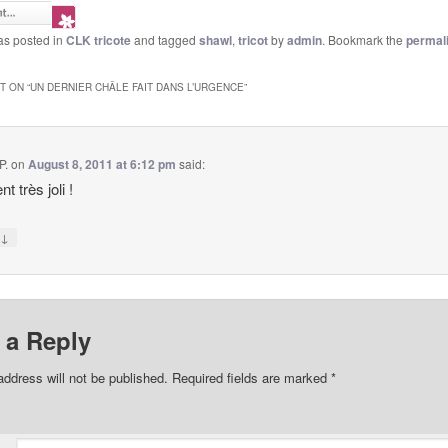
as posted in
CLK tricote
and tagged
shawl
,
tricot
by
admin
. Bookmark the
permal
 ON “
UN DERNIER CHÂLE FAIT DANS L’URGENCE
”
P.
on
August 8, 2011 at 6:12 pm
said:
t très joli !
↓
y
 a Reply
address will not be published.
Required fields are marked
*