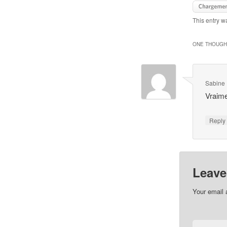
This entry w
ONE THOUGHT
Sabine 
Vraimen
Repl
Leave
Your email 