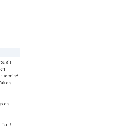
voulais
 en
r, terminé
ait en
gs en
ffert !