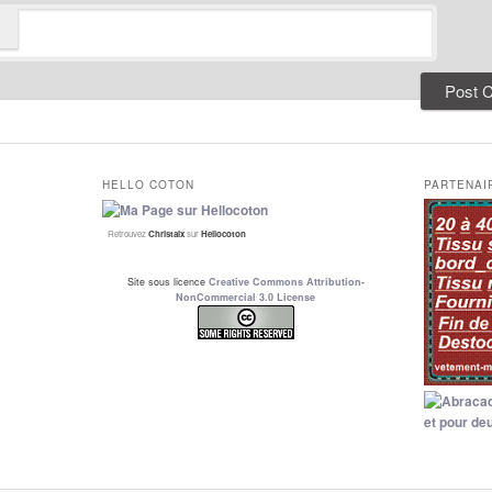
HELLO COTON
PARTENAI
Retrouvez
Christalx
sur
Hellocoton
Site sous licence
Creative Commons Attribution-
NonCommercial 3.0 License