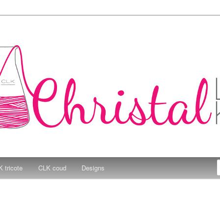
e Kitchen
 tricote
CLK coud
Designs