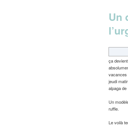
Un d
l’u
ça devient
absolument
vacances …
jeudi mati
alpaga de
Un modèle
ruffle.
Le voilà te