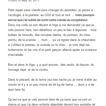
Posted on
May 30, 2011
Petit repas sans viande pour changer du quotidien, je pense à
l’écologie, à la planète, au CO2 et tout et tout …
mais pourquoi
est-ce que j’ai oublié de sortir cette viande du congélateur.
Donc me voilà ce soir devant le frigo à me demander ce que je
vais pouvoir faire, bon détaillons un peu le bac à légumes : trois
bulbes de fenouils, des tomates dattes, du poireau, du chou
pointu, de la scarole …. hum … ça va rigoler dans la chaumière
si j’utilise le poireau, la scarole ou le chou .. je vois déjà les
hurlements et les cris d’un petit garçon affamé après sa scéance
d’escalade.
Bon et dans le frigo, y a quoi encore : des oeufs, du beurre, du
fromage râpé et de la ricotta.
Dans le placard, de la farine (oui bon facile ça, je viens d’aller au
moulin et il y a un peu moins de 40 kg de farine … donc y a de
quoi faire là).
Qu’est-ce que je vais pouvoir faire de ça sans que ce soit un
drame et que j’ai deux enfants dégoûtés devant leur assiette (et