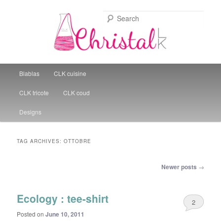
Sear
Christal Little Kitchen
Main menu
Blablas
CLK cuisine
Skip to primary content
Skip to secondary content
CLK tricote
CLK coud
Designs
TAG ARCHIVES:
OTTOBRE
Post navigation
Newer posts
→
Ecology : tee-shirt
2
Posted on
June 10, 2011