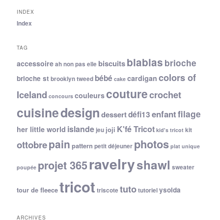
INDEX
Index
TAG
blablas
brioche
biscuits
accessoire
ah non pas elle
colors of
bébé
cardigan
brioche st
brooklyn tweed
cake
couture
Iceland
crochet
couleurs
concours
cuisine
design
filage
enfant
dessert
défi13
islande
K'fé Tricot
her little world
joji
jeu
kit
kid's tricot
photos
pain
ottobre
pattern
petit déjeuner
plat unique
ravelry
shawl
projet 365
sweater
poupée
tricot
tuto
ysolda
tour de fleece
triscote
tutoriel
ARCHIVES