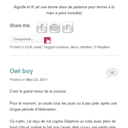
Aiguille et fil (et une bonne dose de patience pour fermer à la
main à point invisible)
Share this:
Posted in
CLK coud
|
Tagged
couture
,
deco
,
ottobre
|
3
Replies
Owl boy
10
Posted on
May 23, 2011
C’est le grand retour de la couture.
Pour le moment, je couds tous les jours ou à peu près après une
longue période d’hibernation.
Ce matin, j’ai reçu de ma copine Delphine un colis avec plein de
bord côte et malgré le fait que j’avais déjà cousu une petite robe