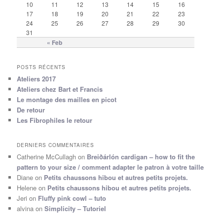
10
11
12
13
14
15
16
17
18
19
20
21
22
23
24
25
26
27
28
29
30
31
« Feb
POSTS RÉCENTS
Ateliers 2017
Ateliers chez Bart et Francis
Le montage des mailles en picot
De retour
Les Fibrophiles le retour
DERNIERS COMMENTAIRES
Catherine McCullagh
on
Breiðárlón cardigan – how to fit the
pattern to your size / comment adapter le patron à votre taille
Diane
on
Petits chaussons hibou et autres petits projets.
Helene
on
Petits chaussons hibou et autres petits projets.
Jeri
on
Fluffy pink cowl – tuto
alvina
on
Simplicity – Tutoriel