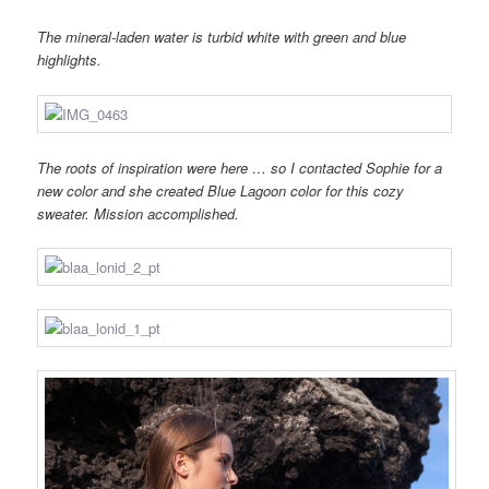
The
mineral-laden water
is
turbid white
with green
and
blue
highlights
.
The roots of
inspiration
were here
…
so I contacted
Sophie
for a
new color and
she
created
Blue
Lagoon color
for
this cozy
sweater
.
Mission accomplished
.