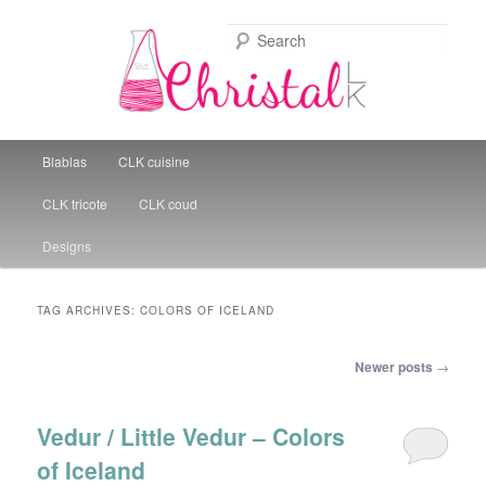
Sear
Christal Little Kitchen
Main menu
Blablas
CLK cuisine
Skip to primary content
Skip to secondary content
CLK tricote
CLK coud
Designs
TAG ARCHIVES:
COLORS OF ICELAND
Post navigation
Newer posts
→
Vedur / Little Vedur – Colors
of Iceland