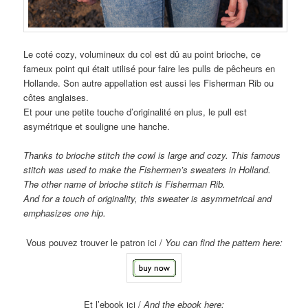
Le coté cozy, volumineux du col est dû au point brioche, ce
fameux point qui était utilisé pour faire les pulls de pêcheurs en
Hollande. Son autre appellation est aussi les Fisherman Rib ou
côtes anglaises.
Et pour une petite touche d’originalité en plus, le pull est
asymétrique et souligne une hanche.
Thanks to brioche stitch the
cowl
is
large
and
cozy
. This famous
stitch
was
used to make
the Fishermen’s sweaters
in Holland.
The
other name of brioche stitch
is
Fisherman Rib.
And for a
touch of originality
, this sweater
is asymmetrical
and
emphasizes
one
hip
.
Vous pouvez trouver le patron ici /
You can find the pattern here:
Et l’ebook ici /
And the ebook here: