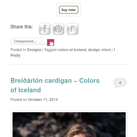
Share this:
Posted in
Designs
|
Tagged
colors of Iceland
,
design
,
tricot
|
1
Reply
Breiðárlón cardigan – Colors
4
of Iceland
Posted on
October 11, 2014