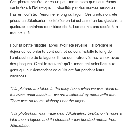
Ces photos ont été prises un petit matin alors que nous étions
seuls face à l’Atlantique … réveillés par des sternes articques.
Pas un touriste. Personne le long du lagon. Ces photos ont été
prises au Jökulsárlón, le Breiðárlón lui est aussi un lac glaciaire à
quelques centaines de mètres de là. Lac qui n’a pas accès à la
mer celui-là.
Pour la petite histoire, après avoir été réveillé, j’ai préparé le
déjeuner, les enfants sont sorti et se sont installé le long de
l’embouchure de la lagune. Et se sont retrouvés nez à nez avec
des phoques. C’est le souvenir qu’ils racontent volontiers aux
gens qui leur demandent ce qu’ils ont fait pendant leurs
vacances.
This pictures are taken in the early hours when we was alone on
the black sand beach …. we are awakened by some artic tern.
There was no touris. Nobody near the lagoon.
This photoshoot was made near Jökulsárlón. Breiðárlón is more a
lake than a lagoon and it i slocated a few hundred meters from
Jökulsárlón.