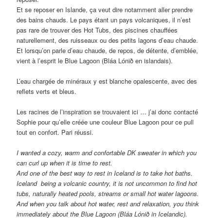
Et se reposer en Islande, ça veut dire notamment aller prendre
des bains chauds. Le pays étant un pays volcaniques, il n’est
pas rare de trouver des Hot Tubs, des piscines chauffées
naturellement, des ruisseaux ou des petits lagons d’eau chaude.
Et lorsqu’on parle d’eau chaude, de repos, de détente, d’emblée,
vient à l’esprit le Blue Lagoon (Bláa Lónið en islandais).
L’eau chargée de minéraux y est blanche opalescente, avec des
reflets verts et bleus.
Les racines de l’inspiration se trouvaient ici … j’ai donc contacté
Sophie pour qu’elle créée une couleur Blue Lagoon pour ce pull
tout en confort. Pari réussi.
I wanted a
cozy
, warm and confortable DK
sweater
in which you
can
curl up
when it is time to rest.
And one of the best way to rest
in Iceland
is to
take hot baths
.
Iceland being a
volcanic
country,
it is not
uncommon to find
hot
t
ubs,
naturally heated pools
, streams
or small
hot water
lagoons.
And
when you talk about hot water
, rest and
relaxation, you think
immediately
about the
Blue
Lagoon (
Bláa
Lónið
in Icelandic)
.