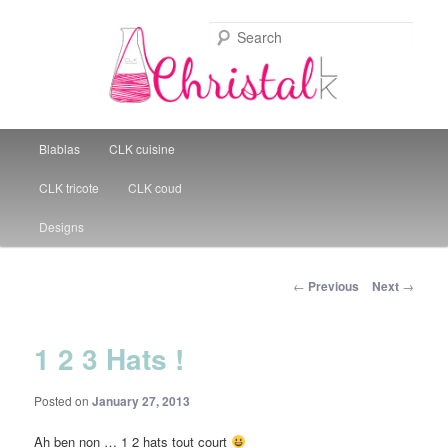
Sear
Christal Little Kitchen
Main menu
Blablas
CLK cuisine
Skip to primary content
CLK tricote
CLK coud
Designs
Post navigation
←
Previous
Next
→
1 2 3 Hats !
Posted on
January 27, 2013
Ah ben non … 1 2 hats tout court