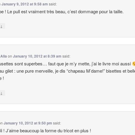
n
January 9, 2012 at 9:58 am
said:
e ! Le pull est vraiment très beau, c’est dommage pour la taille.
↓
y
'Alia
on
January 10, 2012 at 8:39 am
said:
usettes sont superbes… faut que je m’y mette, j’ai le livre moi aussi
au gilet : une pure merveille, je dis “chapeau M’dame!” bisettes et bell
e !
↓
y
on
January 10, 2012 at 9:50 pm
said:
oli ! J’aime beaucoup la forme du tricot en plus !