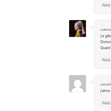
Repl
Lollima
Le gile
Dommag
Quant à
Repl
cameli
j’aime 
Repl