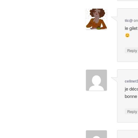
tic@
o
le gile
Repl
celinet
je déc
bonne 
Repl