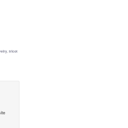
velry
,
tricot
ite