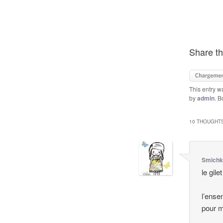
Share th
This entry w
by
admin
. 
10 THOUGHTS
Smichk
le gile
l’ense
pour m