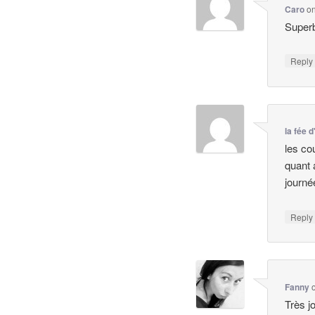
Caro
o
Superb
Repl
la fée d
les co
quant 
journé
Repl
Fanny
Très j