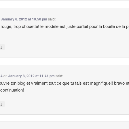
n
January 8, 2012 at 10:50 pm
said:
t rouge, trop chouette! le modèle est juste parfait pour la bouille de la 
↓
y
34
on
January 8, 2012 at 11:41 pm
said:
ouvre ton blog et vraiment tout ce que tu fais est magnifique!! bravo e
continuation!
↓
y