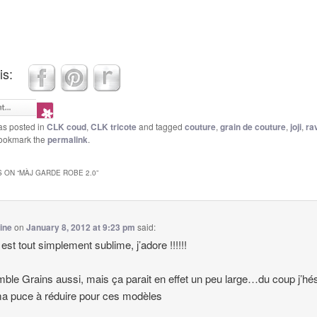
is:
as posted in
CLK coud
,
CLK tricote
and tagged
couture
,
grain de couture
,
joji
,
ra
Bookmark the
permalink
.
 ON “
MÀJ GARDE ROBE 2.0
”
ine
on
January 8, 2012 at 9:23 pm
said:
t est tout simplement sublime, j’adore !!!!!!
mble Grains aussi, mais ça parait en effet un peu large…du coup j’hés
a puce à réduire pour ces modèles