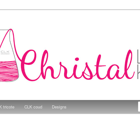
e Kitchen
 tricote
CLK coud
Designs