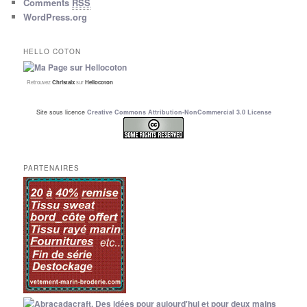
Comments
RSS
WordPress.org
HELLO COTON
Retrouvez
Christalx
sur
Hellocoton
Site sous licence
Creative Commons Attribution-NonCommercial 3.0 License
PARTENAIRES