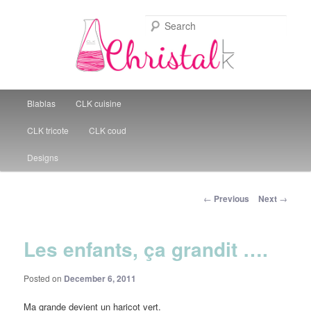
Sear
Christal Little Kitchen
Main menu
Blablas
CLK cuisine
Skip to primary content
CLK tricote
CLK coud
Designs
Post navigation
←
Previous
Next
→
Les enfants, ça grandit ….
Posted on
December 6, 2011
Ma grande devient un haricot vert.